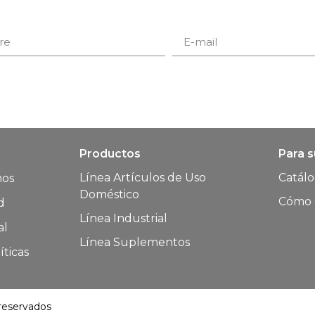
Productos
Para 
Línea Artículos de Uso
Catál
mos
Doméstico
Cómo 
d
Línea Industrial
al
Línea Suplementos
íticas
eservados