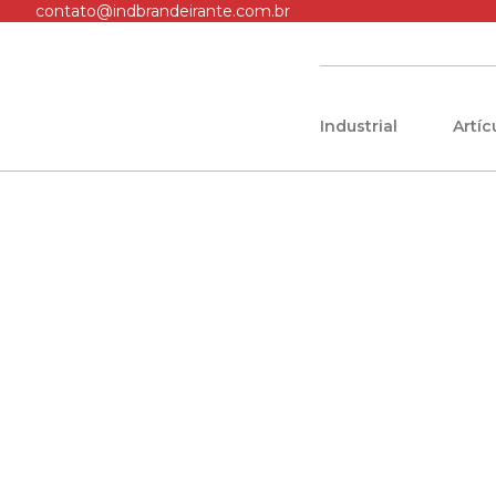
contato@indbrandeirante.com.br
Industrial
Artí