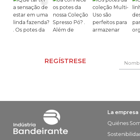
REGÍSTRESE
Receba novidades e
promoções.
La empresa
Quiénes So
Sostenibilida