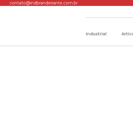
contato@indbrandeirante.com.br
Industrial
Artí