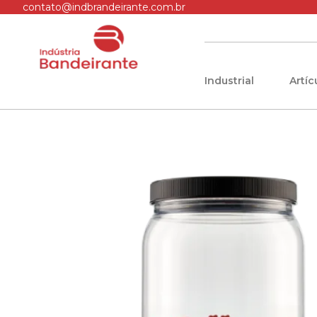
contato@indbrandeirante.com.br
Industrial
Artí