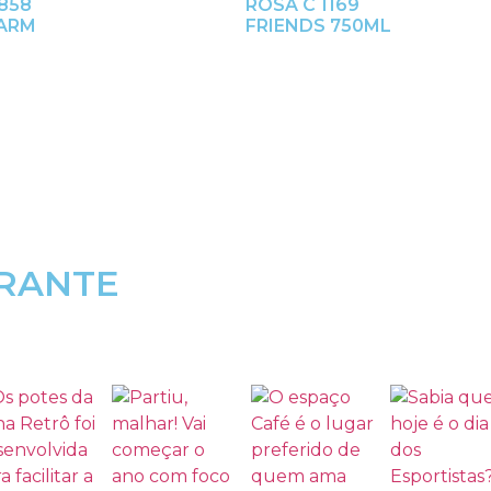
858
ROSA C 1169
FARM
FRIENDS 750ML
RANTE