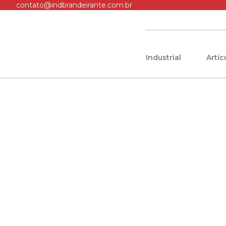
contato@indbrandeirante.com.br
Industrial
Artí